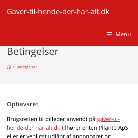
Skip
Gaver-til-hende-der-har-alt.dk
to
content
Menu
Betingelser
>
Betingelser
Ophavsret
Brugsretten til billeder anvendt på
gaver-til-
hende-der-har-alt.dk
tilhører enten Pilanto ApS
eller er venligst udlånt af annoncører og